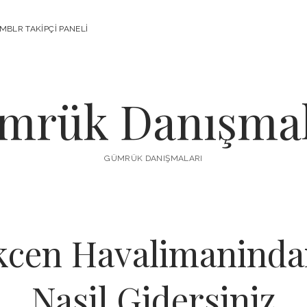
MBLR TAKIPÇI PANELI
mrük Danışmal
GÜMRÜK DANIŞMALARI
kcen Havalimanindan
Nasil Gidersiniz