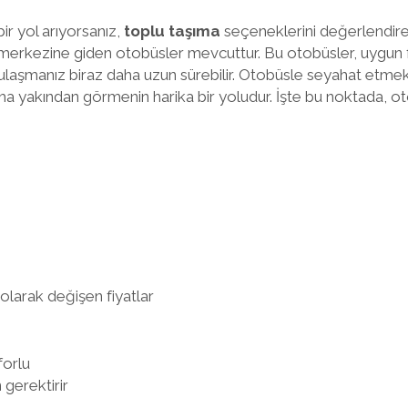
r yol arıyorsanız,
toplu taşıma
seçeneklerini değerlendirebi
merkezine giden otobüsler mevcuttur. Bu otobüsler, uygun fi
 ulaşmanız biraz daha uzun sürebilir. Otobüsle seyahat etmek
ha yakından görmenin harika bir yoludur. İşte bu noktada, ot
olarak değişen fiyatlar
forlu
gerektirir