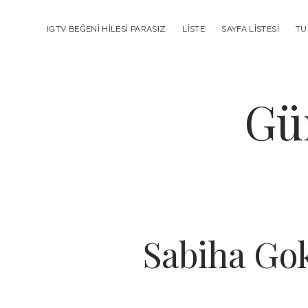
IGTV BEĞENI HILESI PARASIZ
LISTE
SAYFA LISTESI
TU
Gü
Sabiha Go