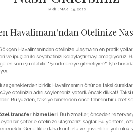
TARIH: MART 15, 2026
n Havalimanı’ndan Otelinize Nası
ökçen Havalimanı’ndan otelinize ulaşmanın en pratik yolları
eri ve ipuçları ile seyahatinizi kolaylaştırmayı amaçlıyoruz. 
za gelen soru şu olabilir: “Şimdi nereye gitmeliyim?” İşte burad
iyor.
lı seçeneklerden biridir. Havalimanının önünde taksi duraklar
üye otelinizin adını söylemeniz yeterli. Ancak dikkat! Taksi üc
ilir. Bu yüzden, taksiye binmeden önce tahmini bir ücret s
özel transfer hizmetleri
. Bu hizmetler, önceden rezervasy
leyen bir şoförle otelinize ulaşmanızı sağlar. Bu yöntem, özel
seçenektir. Genellikle daha konforlu ve güvenli bir yolculuk s