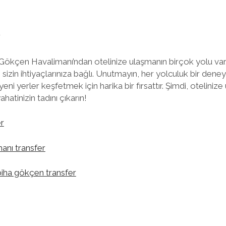
r
Gökçen Havalimanı’ndan otelinize ulaşmanın birçok yolu va
zin ihtiyaçlarınıza bağlı. Unutmayın, her yolculuk bir deney
ni yerler keşfetmek için harika bir fırsattır. Şimdi, oteliniz
atinizin tadını çıkarın!
er
manı transfer
biha gökçen transfer