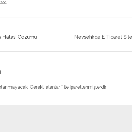
ized
s Hatasi Cozumu
Nevsehirde E Ticaret Site
n
ınlanmayacak.
Gerekli alanlar
*
ile işaretlenmişlerdir