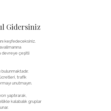
l Gidersiniz
nı keşfedeceksiniz.
Havalimanına
a devreye çeşitli
ı bulunmaktadır.
retleri, trafik
ormayı unutmayın.
on yaptırarak,
likle kalabalık gruplar
unar.