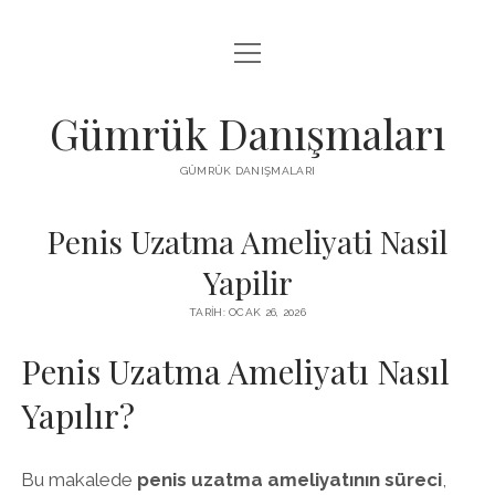
menüyü
IGTV BEĞENI HILESI PARASIZ
aç
LISTE
Gümrük Danışmaları
SAYFA LISTESI
GÜMRÜK DANIŞMALARI
TUMBLR TAKIPÇI PANELI
Penis Uzatma Ameliyati Nasil
Yapilir
TARIH: OCAK 26, 2026
Penis Uzatma Ameliyatı Nasıl
Yapılır?
Bu makalede
penis uzatma ameliyatının süreci
,