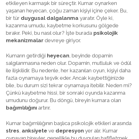
etkileyen karmaşık bir süreçtir. Kumar oynarken
yaşanan heyecan, çoğu zaman kişiyi içine çeker. Bu,
bir tür
duygusal dalgalanma
yaratır. Öyle ki,
kazanma umudu, kaybetme korkusunu gölgede
bırakır. Peki, bu nasıl olur? İşte burada
psikolojik
mekanizmalar
devreye giriyor.
Kumarın getirdiği
heyecan
, beyinde dopamin
salgılanmasına neden olur. Dopamin, mutluluk ve ödül
ile ilişkilidir. Bu nedenle, her kazanılan oyun, kişiyi daha
fazla oynamaya teşvik eder. Ancak kaybettiğinizde
bile, bu durum sizi tekrar oynamaya itebilir. Neden mi?
Çünkü kaybetme hissi, bir sonraki oyunda kazanma
umudunu doğurur. Bu döngü, bireyin kumara olan
bağımlılığını
artırır.
Kumar bağımlılığının başlıca psikolojik etkileri arasında
stres
,
anksiyete
ve
depresyon
yer alır. Kumar
oynayan bireyler, genellikle bu duyguları hafifletmek