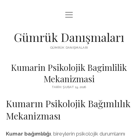
menüyü
IGTV BEĞENI HILESI PARASIZ
aç
LISTE
Gümrük Danışmaları
SAYFA LISTESI
GÜMRÜK DANIŞMALARI
TUMBLR TAKIPÇI PANELI
Kumarin Psikolojik Bagimlilik
Mekanizmasi
TARIH: ŞUBAT 19, 2026
Kumarın Psikolojik Bağımlılık
Mekanizması
Kumar bağımlılığı
, bireylerin psikolojik durumlarını