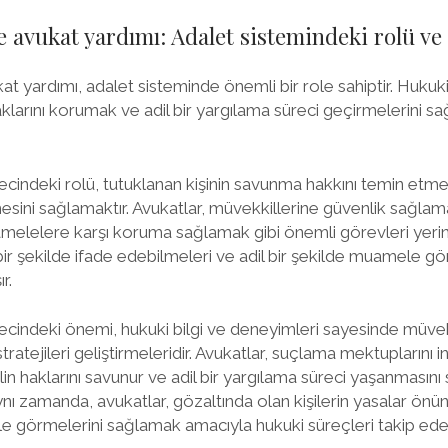
e avukat yardımı: Adalet sistemindeki rolü v
at yardımı, adalet sisteminde önemli bir role sahiptir. Hukuki
 haklarını korumak ve adil bir yargılama süreci geçirmelerini s
recindeki rolü, tutuklanan kişinin savunma hakkını temin et
ini sağlamaktır. Avukatlar, müvekkillerine güvenlik sağlam
elelere karşı koruma sağlamak gibi önemli görevleri yerine 
bir şekilde ifade edebilmeleri ve adil bir şekilde muamele gör
r.
recindeki önemi, hukuki bilgi ve deneyimleri sayesinde müvek
atejileri geliştirmeleridir. Avukatlar, suçlama mektuplarını in
in haklarını savunur ve adil bir yargılama süreci yaşanmasını
ynı zamanda, avukatlar, gözaltında olan kişilerin yasalar önünd
 görmelerini sağlamak amacıyla hukuki süreçleri takip eder