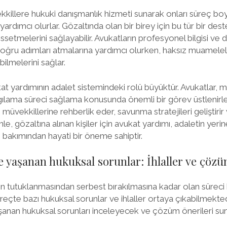
kkillere hukuki danışmanlık hizmeti sunarak onları süreç boyu
yardımcı olurlar. Gözaltında olan bir birey için bu tür bir dest
ssetmelerini sağlayabilir. Avukatların profesyonel bilgisi ve 
doğru adımları atmalarına yardımcı olurken, haksız muameleler
lmelerini sağlar.
t yardımının adalet sistemindeki rolü büyüktür. Avukatlar, mü
gılama süreci sağlama konusunda önemli bir görev üstlenirler.
üvekkillerine rehberlik eder, savunma stratejileri geliştirir
le, gözaltına alınan kişiler için avukat yardımı, adaletin yeri
bakımından hayati bir öneme sahiptir.
e yaşanan hukuksal sorunlar: İhlaller ve çözü
şinin tutuklanmasından serbest bırakılmasına kadar olan süreci
reçte bazı hukuksal sorunlar ve ihlaller ortaya çıkabilmekte
şanan hukuksal sorunları inceleyecek ve çözüm önerileri su