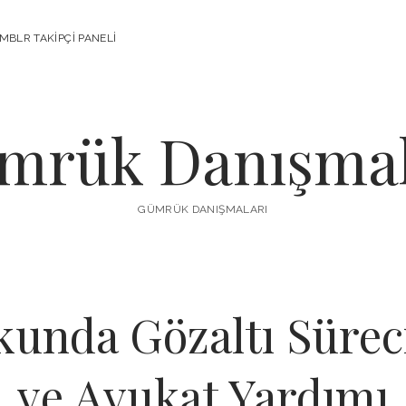
MBLR TAKIPÇI PANELI
mrük Danışmal
GÜMRÜK DANIŞMALARI
unda Gözaltı Sürec
ve Avukat Yardımı