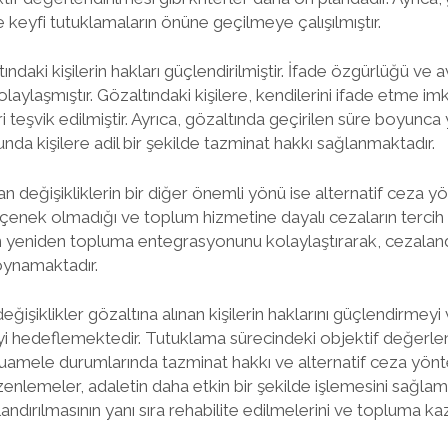
 ve keyfi tutuklamaların önüne geçilmeye çalışılmıştır.
ındaki kişilerin hakları güçlendirilmiştir. İfade özgürlüğü ve a
laylaşmıştır. Gözaltındaki kişilere, kendilerini ifade etme im
teşvik edilmiştir. Ayrıca, gözaltında geçirilen süre boyunca
 kişilere adil bir şekilde tazminat hakkı sağlanmaktadır.
 değişikliklerin bir diğer önemli yönü ise alternatif ceza yö
çenek olmadığı ve toplum hizmetine dayalı cezaların tercih 
ın yeniden topluma entegrasyonunu kolaylaştırarak, cezalan
 oynamaktadır.
işiklikler gözaltına alınan kişilerin haklarını güçlendirmeyi 
eyi hedeflemektedir. Tutuklama sürecindeki objektif değerlen
muamele durumlarında tazminat hakkı ve alternatif ceza yönt
nlemeler, adaletin daha etkin bir şekilde işlemesini sağlam
andırılmasının yanı sıra rehabilite edilmelerini ve topluma kaz