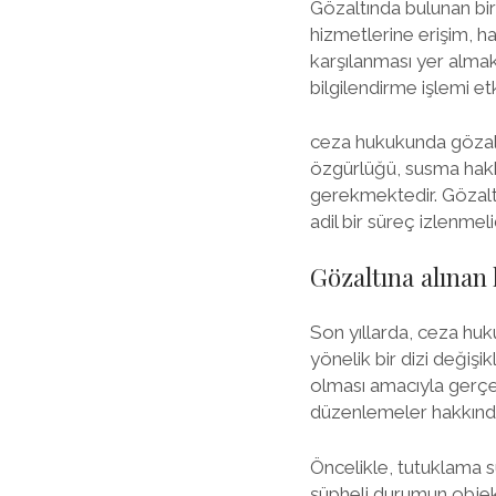
Gözaltında bulunan bir
hizmetlerine erişim, h
karşılanması yer almakt
bilgilendirme işlemi etk
ceza hukukunda gözaltı
özgürlüğü, susma hakkı
gerekmektedir. Gözaltı
adil bir süreç izlenmelid
Gözaltına alınan 
Son yıllarda, ceza huku
yönelik bir dizi değişik
olması amacıyla gerçekl
düzenlemeler hakkında 
Öncelikle, tutuklama sür
şüpheli durumun objekti