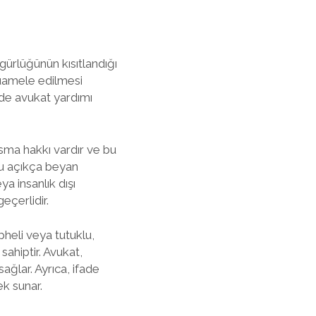
gürlüğünün kısıtlandığı
muamele edilmesi
nde avukat yardımı
susma hakkı vardır ve bu
nu açıkça beyan
a insanlık dışı
eçerlidir.
pheli veya tutuklu,
ahiptir. Avukat,
ağlar. Ayrıca, ifade
k sunar.