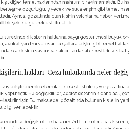
 kişi, diğer temel haklarından mahrum bırakılmamalıdır. Bu ha
aberleşme özgürlüğü, yiyecek ve suya erişim gibi temel insani
adır. Ayrıca, gözaltında olan kişinin yakınlarına haber verilm
ili bir şekilde gerçekleştirilmelidir.
 sürecindeki kişilerin haklarına saygı gösterilmesi büyük ön
, avukat yardımı ve insani koşullara erişim gibi temel haklar
nda olan kişinin savunma hakkını kullanabilmesi için avukat
ir.
kişilerin hakları: Ceza hukukunda neler değiş
kuyla ilgili önemli reformlar gerçekleştirilmiş ve gözaltına al
lik yapılmıştır. Bu değişiklikler, adalet sisteminin daha adil, şe
eştirilmiştir. Bu makalede, gözaltında bulunan kişilerin yeni
bilgi verilecektir.
ecindeki değişikliklere bakalım. Artık tutuklanacak kişiler için
f değerlendirilmesi gibi kriterler daha ön plandadır. Ayrıca, 