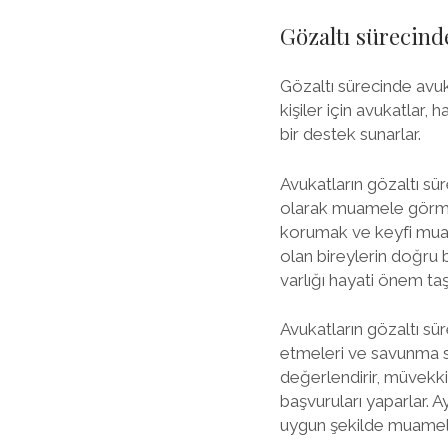
Gözaltı sürecind
Gözaltı sürecinde avuk
kişiler için avukatlar,
bir destek sunarlar.
Avukatların gözaltı sü
olarak muamele görmes
korumak ve keyfi muam
olan bireylerin doğru 
varlığı hayati önem taşı
Avukatların gözaltı sü
etmeleri ve savunma str
değerlendirir, müvekkil
başvuruları yaparlar. A
uygun şekilde muamele