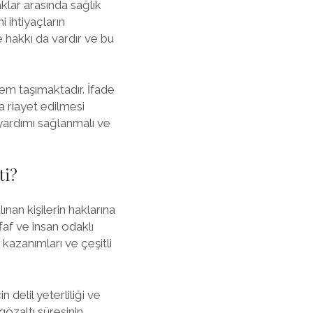
klar arasında sağlık
 ihtiyaçların
e hakkı da vardır ve bu
em taşımaktadır. İfade
a riayet edilmesi
 yardımı sağlanmalı ve
ti?
ınan kişilerin haklarına
ffaf ve insan odaklı
 kazanımları ve çeşitli
 delil yeterliliği ve
gözaltı süresinin