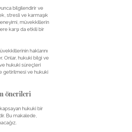
nca bilgilendirir ve
ek, stresli ve karmaşık
deneyimi, müvekkillerin
e karşı da etkili bir
vekkillerinin haklarını
 Onlar, hukuki bilgi ve
 ve hukuki süreçleri
ne getirilmesi ve hukuki
m önerileri
 kapsayan hukuki bir
dir. Bu makalede,
nacağız.