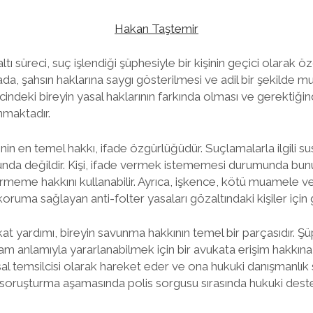
Hakan Taştemir
 süreci, suç işlendiği şüphesiyle bir kişinin geçici olarak öz
da, şahsın haklarına saygı gösterilmesi ve adil bir şekilde 
ecindeki bireyin yasal haklarının farkında olması ve gerektiği
nmaktadır.
şinin en temel hakkı, ifade özgürlüğüdür. Suçlamalarla ilgili 
unda değildir. Kişi, ifade vermek istememesi durumunda bu
ermeme hakkını kullanabilir. Ayrıca, işkence, kötü muamele vey
ruma sağlayan anti-folter yasaları gözaltındaki kişiler için g
at yardımı, bireyin savunma hakkının temel bir parçasıdır. Şü
am anlamıyla yararlanabilmek için bir avukata erişim hakkına s
sal temsilcisi olarak hareket eder ve ona hukuki danışmanlık s
ruşturma aşamasında polis sorgusu sırasında hukuki deste