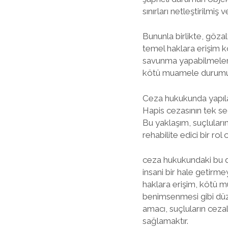
sınırları netleştirilmiş
Bununla birlikte, gözalt
temel haklara erişim ko
savunma yapabilmeleri 
kötü muamele durumunda
Ceza hukukunda yapılan
Hapis cezasının tek se
Bu yaklaşım, suçlular
rehabilite edici bir rol
ceza hukukundaki bu değ
insani bir hale getirm
haklara erişim, kötü 
benimsenmesi gibi düze
amacı, suçluların cezal
sağlamaktır.