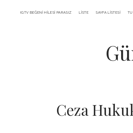
IGTV BEĞENI HILESI PARASIZ
LISTE
SAYFA LISTESI
TU
Gü
Ceza Hukuk