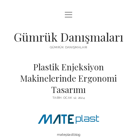
menüyü
IGTV BEĞENI HILESI PARASIZ
aç
LISTE
Gümrük Danışmaları
SAYFA LISTESI
GÜMRÜK DANIŞMALARI
TUMBLR TAKIPÇI PANELI
Plastik Enjeksiyon
Makinelerinde Ergonomi
Tasarımı
TARIH: OCAK 12, 2024
mateplastblog