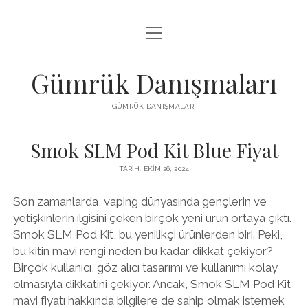
menüyü
IGTV BEĞENI HILESI PARASIZ
aç
LISTE
Gümrük Danışmaları
SAYFA LISTESI
GÜMRÜK DANIŞMALARI
TUMBLR TAKIPÇI PANELI
Smok SLM Pod Kit Blue Fiyat
TARIH: EKIM 26, 2024
Son zamanlarda, vaping dünyasında gençlerin ve
yetişkinlerin ilgisini çeken birçok yeni ürün ortaya çıktı.
Smok SLM Pod Kit, bu yenilikçi ürünlerden biri. Peki,
bu kitin mavi rengi neden bu kadar dikkat çekiyor?
Birçok kullanıcı, göz alıcı tasarımı ve kullanımı kolay
olmasıyla dikkatini çekiyor. Ancak, Smok SLM Pod Kit
mavi fiyatı hakkında bilgilere de sahip olmak istemek