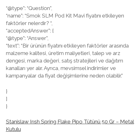
“@type”: “Question”,
“name”: “Smok SLM Pod Kit Mavi fiyatını etkileyen
faktörler nelerdir? “,
“acceptedAnswer”: {
“@type”: “Answer”,
“text”: “Bir ürünün fiyatını etkileyen faktörler arasında
malzeme kalitesi, üretim maliyetleri, talep ve arz
dengesi, marka değeri, satış stratejileri ve dağıtım
kanalları yer alır. Ayrıca, mevsimsel indirimler ve
kampanyalar da fiyat değişimlerine neden olabilir.”
}
]
}
Stanislaw Irısh Spring Flake Pipo Tütünü 50 Gr – Metal
Kutulu