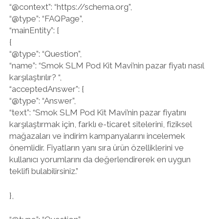
“@context”: “https://schema.org”,
“@type”: “FAQPage”,
“mainEntity”: [
{
“@type”: “Question”,
“name”: “Smok SLM Pod Kit Mavi’nin pazar fiyatı nasıl
karşılaştırılır? “,
“acceptedAnswer”: {
“@type”: “Answer”,
“text”: “Smok SLM Pod Kit Mavi’nin pazar fiyatını
karşılaştırmak için, farklı e-ticaret sitelerini, fiziksel
mağazaları ve indirim kampanyalarını incelemek
önemlidir. Fiyatların yanı sıra ürün özelliklerini ve
kullanıcı yorumlarını da değerlendirerek en uygun
teklifi bulabilirsiniz.”
},