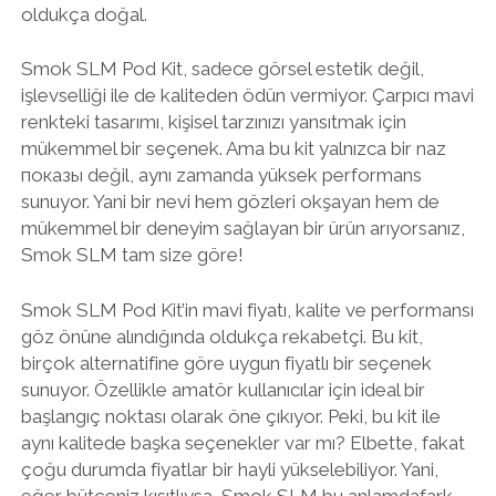
oldukça doğal.
Smok SLM Pod Kit, sadece görsel estetik değil,
işlevselliği ile de kaliteden ödün vermiyor. Çarpıcı mavi
renkteki tasarımı, kişisel tarzınızı yansıtmak için
mükemmel bir seçenek. Ama bu kit yalnızca bir naz
показы değil, aynı zamanda yüksek performans
sunuyor. Yani bir nevi hem gözleri okşayan hem de
mükemmel bir deneyim sağlayan bir ürün arıyorsanız,
Smok SLM tam size göre!
Smok SLM Pod Kit’in mavi fiyatı, kalite ve performansı
göz önüne alındığında oldukça rekabetçi. Bu kit,
birçok alternatifine göre uygun fiyatlı bir seçenek
sunuyor. Özellikle amatör kullanıcılar için ideal bir
başlangıç noktası olarak öne çıkıyor. Peki, bu kit ile
aynı kalitede başka seçenekler var mı? Elbette, fakat
çoğu durumda fiyatlar bir hayli yükselebiliyor. Yani,
eğer bütçeniz kısıtlıysa, Smok SLM bu anlamdafark