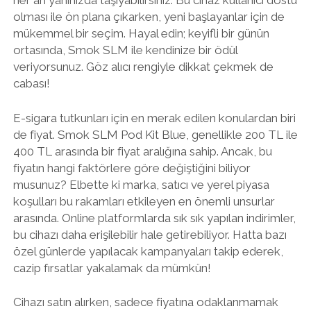
her an yanınızda taşıyabilirsiniz. Bu cihaz kullanıcı dostu
olması ile ön plana çıkarken, yeni başlayanlar için de
mükemmel bir seçim. Hayal edin; keyifli bir günün
ortasında, Smok SLM ile kendinize bir ödül
veriyorsunuz. Göz alıcı rengiyle dikkat çekmek de
cabası!
E-sigara tutkunları için en merak edilen konulardan biri
de fiyat. Smok SLM Pod Kit Blue, genellikle 200 TL ile
400 TL arasında bir fiyat aralığına sahip. Ancak, bu
fiyatın hangi faktörlere göre değiştiğini biliyor
musunuz? Elbette ki marka, satıcı ve yerel piyasa
koşulları bu rakamları etkileyen en önemli unsurlar
arasında. Online platformlarda sık sık yapılan indirimler,
bu cihazı daha erişilebilir hale getirebiliyor. Hatta bazı
özel günlerde yapılacak kampanyaları takip ederek,
cazip fırsatlar yakalamak da mümkün!
Cihazı satın alırken, sadece fiyatına odaklanmamak