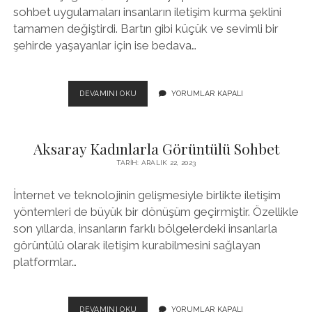
sohbet uygulamaları insanların iletişim kurma şeklini
tamamen değiştirdi. Bartın gibi küçük ve sevimli bir
şehirde yaşayanlar için ise bedava…
BARTIN
DEVAMINI OKU
YORUMLAR KAPALI
BEDAVA
SOHBET
Aksaray Kadınlarla Görüntülü Sohbet
TARIH: ARALIK 22, 2023
İnternet ve teknolojinin gelişmesiyle birlikte iletişim
yöntemleri de büyük bir dönüşüm geçirmiştir. Özellikle
son yıllarda, insanların farklı bölgelerdeki insanlarla
görüntülü olarak iletişim kurabilmesini sağlayan
platformlar…
AKSARAY
DEVAMINI OKU
YORUMLAR KAPALI