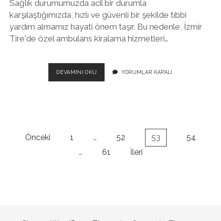
Sağlık durumumuzda acil bir durumla
karşılaştığımızda, hızlı ve güvenli bir şekilde tıbbi
yardım almamız hayati önem taşır. Bu nedenle, İzmir
Tire'de özel ambulans kiralama hizmetleri…
İZMIR
DEVAMINI OKU
YORUMLAR KAPALI
TIRE
ÖZEL
AMBULANS
KIRALAMA
Yazı
Önceki
1
…
52
53
54
sayfalaması
…
61
İleri