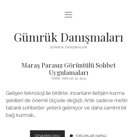
menüyü
IGTV BEĞENI HILESI PARASIZ
aç
LISTE
Gümrük Danışmaları
SAYFA LISTESI
GÜMRÜK DANIŞMALARI
TUMBLR TAKIPÇI PANELI
Maraş Parasız Görüntülü Sohbet
Gümrük
Uygulamaları
Danışmaları
TARIH: ARALIK 22, 2023
Yazılar
Gelişen teknoloji ile birlikte, insanların iletişim kurma
şekilleri de önemli ölçüde değişti. Artık sadece metin
tabanlı sohbetler yeterli gelmiyor ve daha samimi bir
bağ kurmak…
MARAŞ
DEVAMINI OKU
YORUMLAR KAPALI