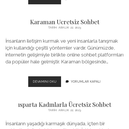
PARASIZ
GÖRÜNTÜLÜ
SOHBET
Karaman Ucretsiz Sohbet
UYGULAMALARI
TARIH: ARALIK 22, 2023
İnsanların iletişim kurmak ve yeni insanlarla tanışmak
için kullandığı çeşitli yöntemler vardır. Günümüzde,
internetin gelişimiyle birlikte online sohbet platformları
da popüler hale gelmiştir. Karaman bölgesinde…
KARAMAN
DEVAMINI OKU
YORUMLAR KAPALI
UCRETSIZ
SOHBET
ısparta Kadınlarla Ücretsiz Sohbet
TARIH: ARALIK 22, 2023
İnsanların yaşadığı karmaşık dünyada, içten bir