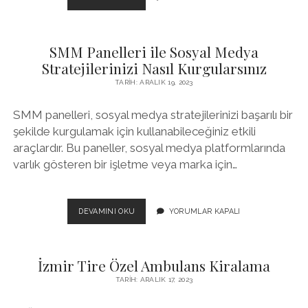
KADINLARLA
GÖRÜNTÜLÜ
SOHBET
SMM Panelleri ile Sosyal Medya
Stratejilerinizi Nasıl Kurgularsınız
TARIH: ARALIK 19, 2023
SMM panelleri, sosyal medya stratejilerinizi başarılı bir
şekilde kurgulamak için kullanabileceğiniz etkili
araçlardır. Bu paneller, sosyal medya platformlarında
varlık gösteren bir işletme veya marka için…
SMM
DEVAMINI OKU
YORUMLAR KAPALI
PANELLERI
ILE
SOSYAL
İzmir Tire Özel Ambulans Kiralama
MEDYA
STRATEJILERINIZI
TARIH: ARALIK 17, 2023
NASIL
KURGULARSINIZ