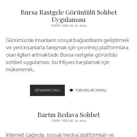
SOHBET
Bursa Rastgele Görüntülü Sohbet
Uygulaması
TARIH: ARALIK 22, 2023
Günümüzde insanların sosyal bağlantılarını geliştirmek
ve yeni insanlarla tanışmak için çevrimiçi platformlara
olan ilgileri artmaktadır. Bursa rastgele görüntülü
sohbet uygulaması, bu ihtiyacı karşılamak için
mükemmel…
BURSA
DEVAMINI OKU
YORUMLAR KAPALI
RASTGELE
GÖRÜNTÜLÜ
SOHBET
Bartın Bedava Sohbet
UYGULAMASI
TARIH: ARALIK 22, 2023
İnternet çağında, sosyal medya platformları ve