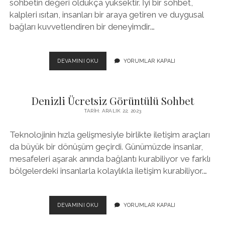
sohbetin değeri oldukça yüksektir. İyi bir sohbet,
kalpleri ısıtan, insanları bir araya getiren ve duygusal
bağları kuvvetlendiren bir deneyimdir.…
ISPARTA
DEVAMINI OKU
YORUMLAR KAPALI
KADINLARLA
ÜCRETSIZ
SOHBET
Denizli Ücretsiz Görüntülü Sohbet
TARIH: ARALIK 22, 2023
Teknolojinin hızla gelişmesiyle birlikte iletişim araçları
da büyük bir dönüşüm geçirdi. Günümüzde insanlar,
mesafeleri aşarak anında bağlantı kurabiliyor ve farklı
bölgelerdeki insanlarla kolaylıkla iletişim kurabiliyor.…
DENIZLI
DEVAMINI OKU
YORUMLAR KAPALI
ÜCRETSIZ
GÖRÜNTÜLÜ