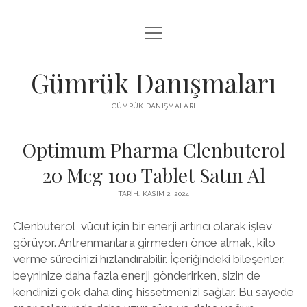
menüyü
IGTV BEĞENI HILESI PARASIZ
aç
LISTE
Gümrük Danışmaları
SAYFA LISTESI
GÜMRÜK DANIŞMALARI
TUMBLR TAKIPÇI PANELI
Optimum Pharma Clenbuterol
20 Mcg 100 Tablet Satın Al
TARIH: KASIM 2, 2024
Clenbuterol, vücut için bir enerji artırıcı olarak işlev
görüyor. Antrenmanlara girmeden önce almak, kilo
verme sürecinizi hızlandırabilir. İçeriğindeki bileşenler,
beyninize daha fazla enerji gönderirken, sizin de
kendinizi çok daha dinç hissetmenizi sağlar. Bu sayede