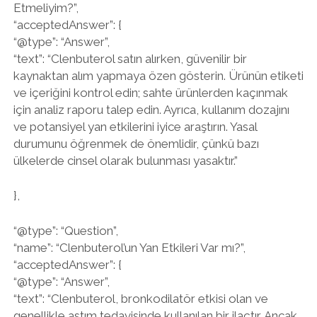
Etmeliyim?”,
“acceptedAnswer”: {
“@type”: “Answer”,
“text”: “Clenbuterol satın alırken, güvenilir bir
kaynaktan alım yapmaya özen gösterin. Ürünün etiketi
ve içeriğini kontrol edin; sahte ürünlerden kaçınmak
için analiz raporu talep edin. Ayrıca, kullanım dozajını
ve potansiyel yan etkilerini iyice araştırın. Yasal
durumunu öğrenmek de önemlidir, çünkü bazı
ülkelerde cinsel olarak bulunması yasaktır.”
},
“@type”: “Question”,
“name”: “Clenbuterol’un Yan Etkileri Var mı?”,
“acceptedAnswer”: {
“@type”: “Answer”,
“text”: “Clenbuterol, bronkodilatör etkisi olan ve
genellikle astım tedavisinde kullanılan bir ilaçtır. Ancak,