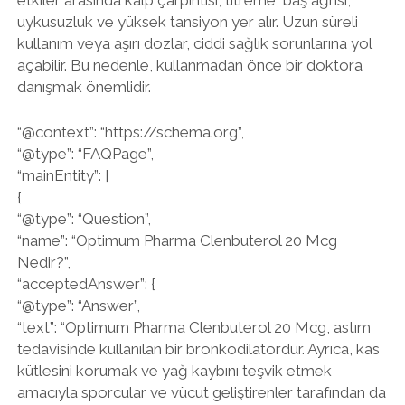
etkiler arasında kalp çarpıntısı, titreme, baş ağrısı,
uykusuzluk ve yüksek tansiyon yer alır. Uzun süreli
kullanım veya aşırı dozlar, ciddi sağlık sorunlarına yol
açabilir. Bu nedenle, kullanmadan önce bir doktora
danışmak önemlidir.
“@context”: “https://schema.org”,
“@type”: “FAQPage”,
“mainEntity”: [
{
“@type”: “Question”,
“name”: “Optimum Pharma Clenbuterol 20 Mcg
Nedir?”,
“acceptedAnswer”: {
“@type”: “Answer”,
“text”: “Optimum Pharma Clenbuterol 20 Mcg, astım
tedavisinde kullanılan bir bronkodilatördür. Ayrıca, kas
kütlesini korumak ve yağ kaybını teşvik etmek
amacıyla sporcular ve vücut geliştirenler tarafından da