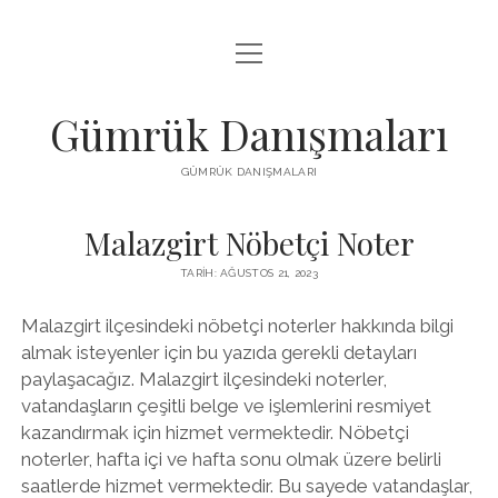
menüyü
IGTV BEĞENI HILESI PARASIZ
aç
LISTE
Gümrük Danışmaları
SAYFA LISTESI
GÜMRÜK DANIŞMALARI
TUMBLR TAKIPÇI PANELI
Malazgirt Nöbetçi Noter
TARIH: AĞUSTOS 21, 2023
Malazgirt ilçesindeki nöbetçi noterler hakkında bilgi
almak isteyenler için bu yazıda gerekli detayları
paylaşacağız. Malazgirt ilçesindeki noterler,
vatandaşların çeşitli belge ve işlemlerini resmiyet
kazandırmak için hizmet vermektedir. Nöbetçi
noterler, hafta içi ve hafta sonu olmak üzere belirli
saatlerde hizmet vermektedir. Bu sayede vatandaşlar,