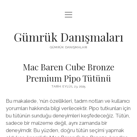
menüyü
IGTV BEĞENI HILESI PARASIZ
aç
LISTE
Gümrük Danışmaları
SAYFA LISTESI
GÜMRÜK DANIŞMALARI
TUMBLR TAKIPÇI PANELI
Mac Baren Cube Bronze
Premium Pipo Tütünü
TARIH: EYLÜL 23, 2025
Bu makalede, ‘nün özellikleri, tadım notları ve kullanıcı
yorumları hakkında bilgi verilecektir. Pipo tutkunları için
bu tütünün sunduğu deneyimleri keşfedeceğiz. Tütün,
sadece bir malzeme değil, aynı zamanda bir
deneyimdir. Bu yüzden, doğru tütün seçimi yapmak