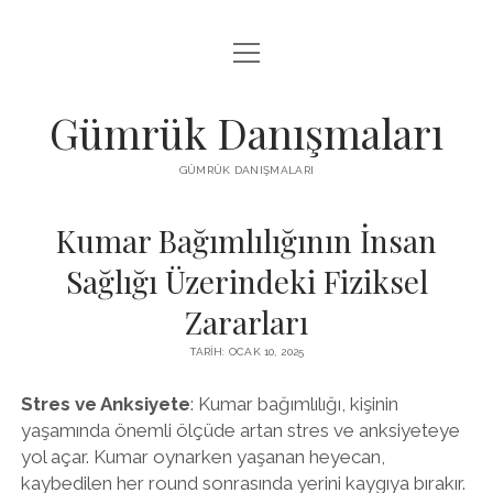
menüyü
IGTV BEĞENI HILESI PARASIZ
aç
LISTE
Gümrük Danışmaları
SAYFA LISTESI
GÜMRÜK DANIŞMALARI
TUMBLR TAKIPÇI PANELI
Kumar Bağımlılığının İnsan
Sağlığı Üzerindeki Fiziksel
Zararları
TARIH: OCAK 10, 2025
Stres ve Anksiyete
: Kumar bağımlılığı, kişinin
yaşamında önemli ölçüde artan stres ve anksiyeteye
yol açar. Kumar oynarken yaşanan heyecan,
kaybedilen her round sonrasında yerini kaygıya bırakır.