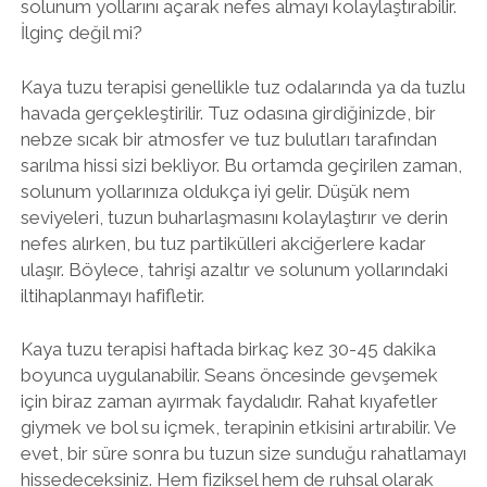
solunum yollarını açarak nefes almayı kolaylaştırabilir.
İlginç değil mi?
Kaya tuzu terapisi genellikle tuz odalarında ya da tuzlu
havada gerçekleştirilir. Tuz odasına girdiğinizde, bir
nebze sıcak bir atmosfer ve tuz bulutları tarafından
sarılma hissi sizi bekliyor. Bu ortamda geçirilen zaman,
solunum yollarınıza oldukça iyi gelir. Düşük nem
seviyeleri, tuzun buharlaşmasını kolaylaştırır ve derin
nefes alırken, bu tuz partikülleri akciğerlere kadar
ulaşır. Böylece, tahrişi azaltır ve solunum yollarındaki
iltihaplanmayı hafifletir.
Kaya tuzu terapisi haftada birkaç kez 30-45 dakika
boyunca uygulanabilir. Seans öncesinde gevşemek
için biraz zaman ayırmak faydalıdır. Rahat kıyafetler
giymek ve bol su içmek, terapinin etkisini artırabilir. Ve
evet, bir süre sonra bu tuzun size sunduğu rahatlamayı
hissedeceksiniz. Hem fiziksel hem de ruhsal olarak