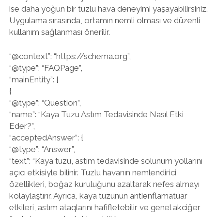
ise daha yoğun bir tuzlu hava deneyimi yaşayabilirsiniz.
Uygulama sırasında, ortamın nemli olması ve düzenli
kullanım sağlanması önerilir.
“@context”: “https://schema.org”,
“@type”: “FAQPage”,
“mainEntity”: [
{
“@type”: “Question”,
“name”: “Kaya Tuzu Astım Tedavisinde Nasıl Etki
Eder?”,
“acceptedAnswer”: {
“@type”: “Answer”,
“text”: “Kaya tuzu, astım tedavisinde solunum yollarını
açıcı etkisiyle bilinir. Tuzlu havanın nemlendirici
özellikleri, boğaz kuruluğunu azaltarak nefes almayı
kolaylaştırır. Ayrıca, kaya tuzunun antienflamatuar
etkileri, astım ataqlarını hafifletebilir ve genel akciğer