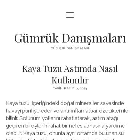
menüyü
IGTV BEĞENI HILESI PARASIZ
aç
LISTE
Gümrük Danışmaları
SAYFA LISTESI
GÜMRÜK DANIŞMALARI
TUMBLR TAKIPÇI PANELI
Kaya Tuzu Astımda Nasıl
Kullanılır
TARIH: KASIM 15, 2024
Kaya tuzu, içeriğindeki doğal mineraller sayesinde
havayı purifiye eder ve anti-inflamatuar özellikleri ile
bilinir. Solunum yollarını rahatlatarak, astım atağı
geçiren bireylerin rahat bir nefes almasına yardımcı
olabilir. Kaya tuzu, onunla aynı ortamda bulunan su