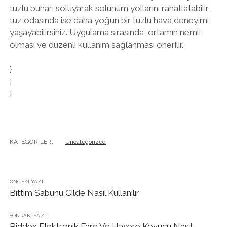
tuzlu buharı soluyarak solunum yollarını rahatlatabilir,
tuz odasında ise daha yoğun bir tuzlu hava deneyimi
yaşayabilirsiniz. Uygulama sırasında, ortamın nemli
olması ve düzenli kullanım sağlanması önerilir.”
}
]
}
KATEGORILER:
Uncategorized
ÖNCEKI YAZI
Bıttım Sabunu Cilde Nasıl Kullanılır
SONRAKI YAZI
Riddex Elektronik Fare Ve Haşere Kovucu Nasıl