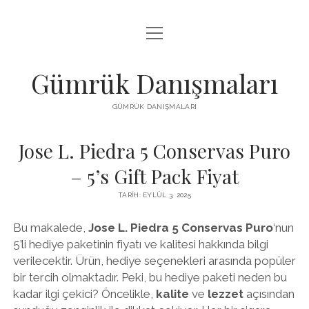
menüyü
IGTV BEĞENI HILESI PARASIZ
aç
LISTE
Gümrük Danışmaları
SAYFA LISTESI
GÜMRÜK DANIŞMALARI
TUMBLR TAKIPÇI PANELI
Jose L. Piedra 5 Conservas Puro
– 5’s Gift Pack Fiyat
TARIH: EYLÜL 3, 2025
Bu makalede,
Jose L. Piedra 5 Conservas Puro
‘nun
5’li hediye paketinin fiyatı ve kalitesi hakkında bilgi
verilecektir. Ürün, hediye seçenekleri arasında popüler
bir tercih olmaktadır. Peki, bu hediye paketi neden bu
kadar ilgi çekici? Öncelikle,
kalite
ve
lezzet
açısından