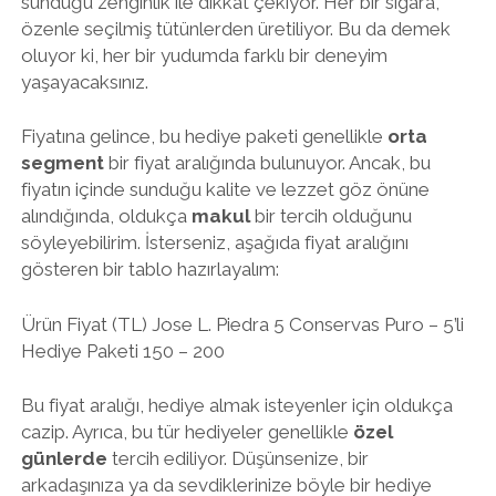
sunduğu zenginlik ile dikkat çekiyor. Her bir sigara,
özenle seçilmiş tütünlerden üretiliyor. Bu da demek
oluyor ki, her bir yudumda farklı bir deneyim
yaşayacaksınız.
Fiyatına gelince, bu hediye paketi genellikle
orta
segment
bir fiyat aralığında bulunuyor. Ancak, bu
fiyatın içinde sunduğu kalite ve lezzet göz önüne
alındığında, oldukça
makul
bir tercih olduğunu
söyleyebilirim. İsterseniz, aşağıda fiyat aralığını
gösteren bir tablo hazırlayalım:
Ürün Fiyat (TL) Jose L. Piedra 5 Conservas Puro – 5’li
Hediye Paketi 150 – 200
Bu fiyat aralığı, hediye almak isteyenler için oldukça
cazip. Ayrıca, bu tür hediyeler genellikle
özel
günlerde
tercih ediliyor. Düşünsenize, bir
arkadaşınıza ya da sevdiklerinize böyle bir hediye