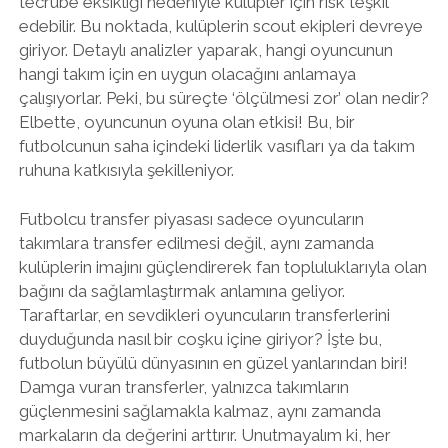
tecrübe eksikliği nedeniyle kulüpler için risk teşkil
edebilir. Bu noktada, kulüplerin scout ekipleri devreye
giriyor. Detaylı analizler yaparak, hangi oyuncunun
hangi takım için en uygun olacağını anlamaya
çalışıyorlar. Peki, bu süreçte ‘ölçülmesi zor’ olan nedir?
Elbette, oyuncunun oyuna olan etkisi! Bu, bir
futbolcunun saha içindeki liderlik vasıfları ya da takım
ruhuna katkısıyla şekilleniyor.
Futbolcu transfer piyasası sadece oyuncuların
takımlara transfer edilmesi değil, aynı zamanda
kulüplerin imajını güçlendirerek fan topluluklarıyla olan
bağını da sağlamlaştırmak anlamına geliyor.
Taraftarlar, en sevdikleri oyuncuların transferlerini
duyduğunda nasıl bir coşku içine giriyor? İşte bu,
futbolun büyülü dünyasının en güzel yanlarından biri!
Damga vuran transferler, yalnızca takımların
güçlenmesini sağlamakla kalmaz, aynı zamanda
markaların da değerini arttırır. Unutmayalım ki, her