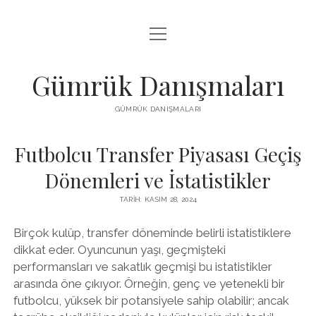
menüyü
IGTV BEĞENI HILESI PARASIZ
aç
LISTE
Gümrük Danışmaları
SAYFA LISTESI
GÜMRÜK DANIŞMALARI
TUMBLR TAKIPÇI PANELI
Futbolcu Transfer Piyasası Geçiş
Dönemleri ve İstatistikler
TARIH: KASIM 28, 2024
Birçok kulüp, transfer döneminde belirli istatistiklere
dikkat eder. Oyuncunun yaşı, geçmişteki
performansları ve sakatlık geçmişi bu istatistikler
arasında öne çıkıyor. Örneğin, genç ve yetenekli bir
futbolcu, yüksek bir potansiyele sahip olabilir; ancak