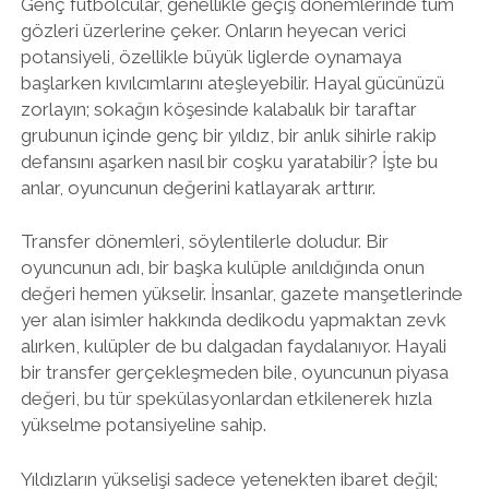
Genç futbolcular, genellikle geçiş dönemlerinde tüm
gözleri üzerlerine çeker. Onların heyecan verici
potansiyeli, özellikle büyük liglerde oynamaya
başlarken kıvılcımlarını ateşleyebilir. Hayal gücünüzü
zorlayın; sokağın köşesinde kalabalık bir taraftar
grubunun içinde genç bir yıldız, bir anlık sihirle rakip
defansını aşarken nasıl bir coşku yaratabilir? İşte bu
anlar, oyuncunun değerini katlayarak arttırır.
Transfer dönemleri, söylentilerle doludur. Bir
oyuncunun adı, bir başka kulüple anıldığında onun
değeri hemen yükselir. İnsanlar, gazete manşetlerinde
yer alan isimler hakkında dedikodu yapmaktan zevk
alırken, kulüpler de bu dalgadan faydalanıyor. Hayali
bir transfer gerçekleşmeden bile, oyuncunun piyasa
değeri, bu tür spekülasyonlardan etkilenerek hızla
yükselme potansiyeline sahip.
Yıldızların yükselişi sadece yetenekten ibaret değil;