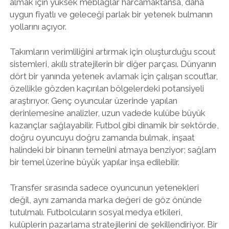
almak için yüksek meblağlar harcamaktansa, daha
uygun fiyatlı ve geleceği parlak bir yetenek bulmanın
yollarını açıyor.
Takımların verimliliğini artırmak için oluşturduğu scout
sistemleri, akıllı stratejilerin bir diğer parçası. Dünyanın
dört bir yanında yetenek avlamak için çalışan scout’lar,
özellikle gözden kaçırılan bölgelerdeki potansiyeli
araştırıyor. Genç oyuncular üzerinde yapılan
derinlemesine analizler, uzun vadede kulübe büyük
kazançlar sağlayabilir. Futbol gibi dinamik bir sektörde,
doğru oyuncuyu doğru zamanda bulmak, inşaat
halindeki bir binanın temelini atmaya benziyor; sağlam
bir temel üzerine büyük yapılar inşa edilebilir.
Transfer sırasında sadece oyuncunun yetenekleri
değil, aynı zamanda marka değeri de göz önünde
tutulmalı. Futbolcuların sosyal medya etkileri,
kulüplerin pazarlama stratejilerini de şekillendiriyor. Bir