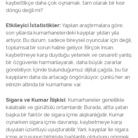
kaybettikçe daha çok oynamak, tam olarak bir kısır
döngü değil mi?
Etkileyici İstatistikler:
Yapılan araştırmalara göre,
son yıllarda kumarhanelerdeki kayıplar yıldan yıla
artıyor. Bu durum, sadece bireysel oyuncular için değil,
toplumsal bir sorun haline geliyor. Birçok insan,
kaybetmeye karşı duyduğu yetenek ve cesareti yanlış
bir özgüvenle harmanlayarak, daha büyük zararlar
görebiliyor. İçinde bulunduğumuz dijital çağda, bu tür
kayıpların daha da artacağı öngörülüyor, çünkü her an
elinizin altında bir kumarhane var.
Sigara ve Kumar İlişkisi:
Kumarhaneler genellikle
kalabalık ve gürültülü ortamlardır. Burada, altta yatan
başka bir faktör de sigara içme alışkanlığıdır. Kumar
oynarken sigara içme davranışı, kaybetmeye karşı
duyulan üzüntüyü uyuşturabilir. Yani, kayıplar ile sigara
içme arzusunun birbiriyle bağlantılı olduğunu görmek