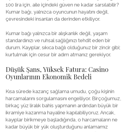
100 lira için, aile içindeki güven ne kadar sarsılabilir?
Kumar bağı, yalnızca oyuncunun hayatını değil,
çevresindeki insanları da derinden etkiliyor.
Kumar bağı yalnızca bir alışkanlık değil, yaşam
standardınızı ve ruhsal sağlığınızı tehdit eden bir
durum. Kayıplar, sıkıca bağlı olduğunuz bir zincir gibi;
kurtulmak için cesur bir adım atmanız gerekiyor.
Düşük Şans, Yüksek Fatura: Casino
Oyunlarının Ekonomik Bedeli
Kısa sürede kazanç sağlama umudu, çoğu kişinin
harcamalarını sorgulamasını engelliyor. Birçoğumuz,
birkaç yüz liralık bahis yapmanın ardından büyük bir
ikramiye kazanma hayaline kapılabiliyoruz. Ancak,
kayıplar birikmeye başladığında, o harcamaların ne
kadar büyük bir yük oluşturduğunu anlamamız