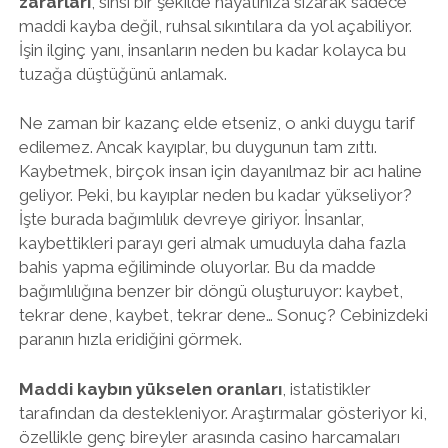
zararları
, sinsi bir şekilde hayatınıza sızarak sadece
maddi kayba değil, ruhsal sıkıntılara da yol açabiliyor.
İşin ilginç yanı, insanların neden bu kadar kolayca bu
tuzağa düştüğünü anlamak.
Ne zaman bir kazanç elde etseniz, o anki duygu tarif
edilemez. Ancak kayıplar, bu duygunun tam zıttı.
Kaybetmek, birçok insan için dayanılmaz bir acı haline
geliyor. Peki, bu kayıplar neden bu kadar yükseliyor?
İşte burada bağımlılık devreye giriyor. İnsanlar,
kaybettikleri parayı geri almak umuduyla daha fazla
bahis yapma eğiliminde oluyorlar. Bu da madde
bağımlılığına benzer bir döngü oluşturuyor: kaybet,
tekrar dene, kaybet, tekrar dene… Sonuç? Cebinizdeki
paranın hızla eridiğini görmek.
Maddi kaybın yükselen oranları
, istatistikler
tarafından da destekleniyor. Araştırmalar gösteriyor ki,
özellikle genç bireyler arasında casino harcamaları