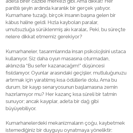
adeta birer cazibe merkezi gibi. Ama dikkat! Her
parıltılı şeyin ardında karanlık bir gerçek yatıyor.
Kumarhane tuzağı, birçok insanın başına gelen bir
kâbus haline geldi. Hızla kaybolan paralar,
umutsuzluğa sürüklenmiş akı karalar… Peki, bu süreçte
nelere dikkat etmemiz gerekiyor?
Kumarhaneler, tasarımlarında insan psikolojisini ustaca
kullanıyor. Siz daha oyun masasına oturmadan,
aklınızda “Bu sefer kazanacağım!” düşüncesi
fısıldanıyor. Oyunlar arasındaki geçişler, mutluluğunuzu
artırmak için yaratılmış kısa ödüllerle dolu. Ama bu
durum, bir kayıp senaryosunun başlamasına zemin
hazırlamıyor mu? Her kazanç kısa süreli bir tatmin
sunuyor; ancak kayıplar, adeta bir dağ gibi
büyüyebiliyor.
Kumarhanelerdeki mekanizmaların çoğu, kaybetmek
istemediğiniz bir duyguyu oynatmaya yöneliktir: