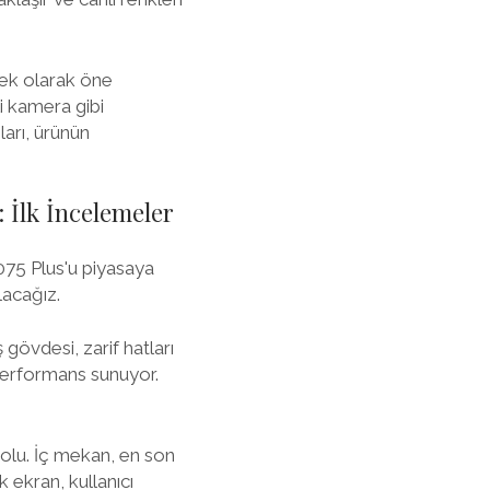
nek olarak öne
i kamera gibi
ları, ürünün
 İlk İncelemeler
075 Plus'u piyasaya
lacağız.
gövdesi, zarif hatları
 performans sunuyor.
dolu. İç mekan, en son
 ekran, kullanıcı