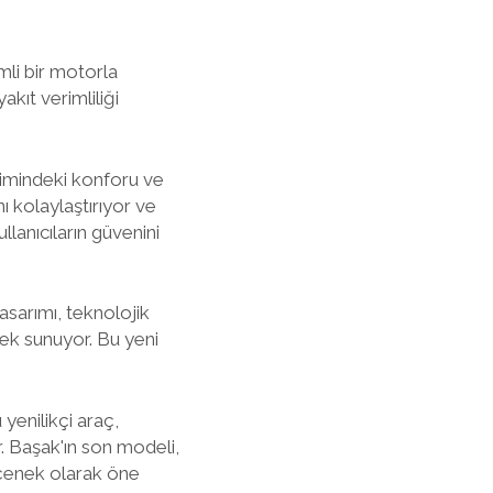
mli bir motorla
kıt verimliliği
yimindeki konforu ve
nı kolaylaştırıyor ve
llanıcıların güvenini
sarımı, teknolojik
ek sunuyor. Bu yeni
 yenilikçi araç,
. Başak'ın son modeli,
eçenek olarak öne