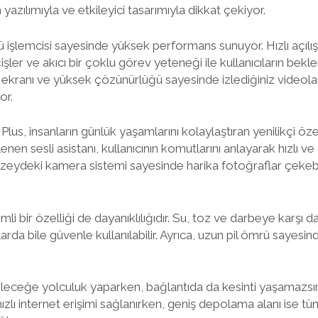
n yazılımıyla ve etkileyici tasarımıyla dikkat çekiyor.
 işlemcisi sayesinde yüksek performans sunuyor. Hızlı açılış
ler ve akıcı bir çoklu görev yeteneği ile kullanıcıların bekle
niş ekranı ve yüksek çözünürlüğü sayesinde izlediğiniz videola
or.
lus, insanların günlük yaşamlarını kolaylaştıran yenilikçi özel
nen sesli asistanı, kullanıcının komutlarını anlayarak hızlı ve
düzeydeki kamera sistemi sayesinde harika fotoğraflar çekebili
mli bir özelliği de dayanıklılığıdır. Su, toz ve darbeye karşı d
arda bile güvenle kullanılabilir. Ayrıca, uzun pil ömrü sayesi
eleceğe yolculuk yaparken, bağlantıda da kesinti yaşamazsın
ızlı internet erişimi sağlanırken, geniş depolama alanı ise tüm 