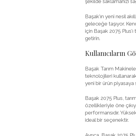
şekilde saklamanızı sağ
Başak'ın yeni nesil akıl
geleceğe taşıyor. Kend
için Başak 2075 Plus'ı 
getirin.
Kullanıcıların Gö
Başak Tarım Makineleri,
teknolojileri kullanara
yeni bir ürün piyasaya
Başak 2075 Plus, tarım
özellikleriyle öne çıkıy
performansıdır. Yüksek
ideal bir seçenektir.
Ayrıca, Başak 2075 Plus