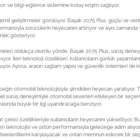
or ve bilgi-eğlence sistemine kolay erişim sağlıyor.
mli geliştirmeler görülüyor. Başak 2075 Plus, güçlü ve veri
ormansıyla sürücülerin heyecanını artırıyor ve aynı zamanda ya
ılık gösteriyor.
elemeleri oldukça olumlu yönde. Başak 2075 Plus, sürüş dene
or. İleri teknoloji özellikleri, kullanıcıların günlük yaşamları
uyor. Ayrıca, aracın sağlam yapısı ve güvenlik önlemleri de ku
eğin otomobil teknolojisiyle şimdiden heyecan yaratıyor. Ta
el sürüş deneyimiyle otomobil severleri etkileyen bir seçen
sında büyük bir ilgi uyandıracağa benziyor.
 çekici özellikleriyle kullanıcıların heyecanını yükseltiyor. Bu
ri teknolojisi ve üstün performansıyla geleceğe adım atıyor
n beklentilerini karşılayacak ve onları memnun edecek bir s