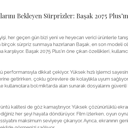
larını Bekleyen Sürprizler: Başak 2075 Plus’ı
eyişi, her geçen gün bizi yeni ve heyecan verici ürünlerle tanış
çin birçok sürpriz sunmaya hazırlanan Başak, en son modeli o
a karşılıyor. Başak 2075 Plus'ın öne çıkan özellikleri, kullanıc
lü performansıyla dikkat çekiyor. Yüksek hızlı işlemci sayesi
erine getirirken, çoklu görevlere de kolaylıkla uyum sağlıyor
 kullanıcılara bol miktarda alan sunarak dosyalarını güvenli
üntü kalitesi de göz kamaştırıyor. Yüksek çözünürlüklü ekranı
lediğiniz her şeyi hayata döndürüyor. Film izlerken, oyun oy
issiyatını maksimum seviyeye çıkarıyor. Ayrıca, ekranının ge
 şekilde görmenizi sağlıyor.