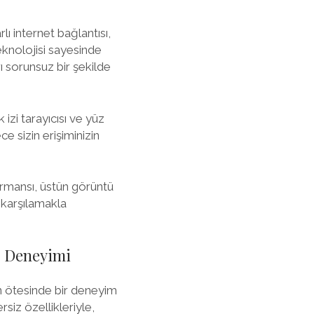
lı internet bağlantısı,
teknolojisi sayesinde
ı sorunsuz bir şekilde
zi tarayıcısı ve yüz
ce sizin erişiminizin
ormansı, üstün görüntü
i karşılamakla
on Deneyimi
in ötesinde bir deneyim
siz özellikleriyle,