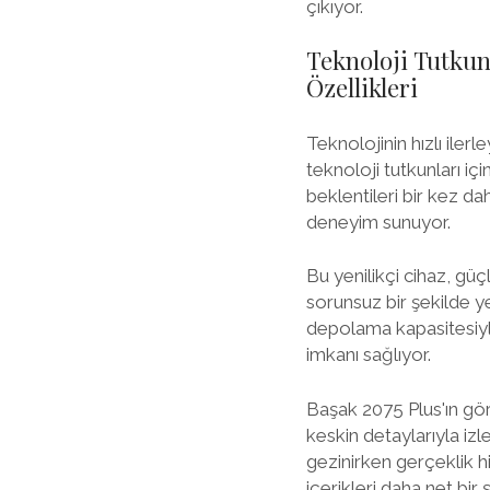
çıkıyor.
Teknoloji Tutkun
Özellikleri
Teknolojinin hızlı ilerl
teknoloji tutkunları i
beklentileri bir kez dah
deneyim sunuyor.
Bu yenilikçi cihaz, güç
sorunsuz bir şekilde y
depolama kapasitesiyle
imkanı sağlıyor.
Başak 2075 Plus'ın gör
keskin detaylarıyla iz
gezinirken gerçeklik h
içerikleri daha net bir