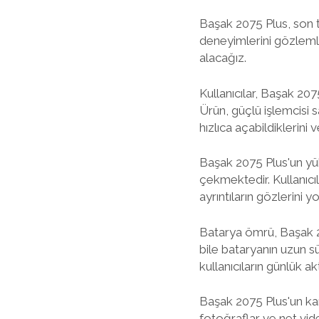
Başak 2075 Plus, son t
deneyimlerini gözleml
alacağız.
Kullanıcılar, Başak 20
Ürün, güçlü işlemcisi s
hızlıca açabildiklerini 
Başak 2075 Plus'un yüks
çekmektedir. Kullanıcıl
ayrıntıların gözlerini 
Batarya ömrü, Başak 20
bile bataryanın uzun s
kullanıcıların günlük ak
Başak 2075 Plus'un kam
fotoğraflar ve net vid