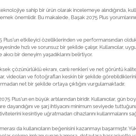
eknolojiye sahip bir ürün olarak incelemeye alındığında, kulla
emek önemlidir. Bu makalede, Başak 2075 Plus yorumlarının 
75 Plus'un etkileyici özelliklerinden ve performansından old
ayesinde hızlı ve sorunsuz bir şekilde çalışır. Kullanıcılar, uy
ve akıcı bir deneyim yaşadıklarını belirtiyor.
ek çözünürlüklü ekranı, canlı renkleri ve net görüntü kalites
ar, videoları ve fotoğrafları keskin bir şekilde görebildikleri
yormadan net bir şekilde ortaya çıktığını vurgulamaktadır.
75 Plus'un en büyük artılarından biridir. Kullanıcılar, gün b
üre dayandığını ve şarj ihtiyacını minimum seviyede tuttuğun
tivitelerini kesintiye uğratmadan cihazlarını kullanmalarını sağ
erası da kullanıcıların beğenisini kazanmayı başarmıştır. Y
eolar çekme imkanı sunan kamera, detaylara hassasiyetle yak