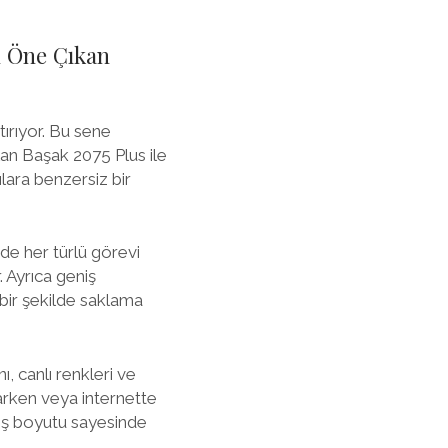
n Öne Çıkan
tırıyor. Bu sene
lan Başak 2075 Plus ile
ılara benzersiz bir
nde her türlü görevi
. Ayrıca geniş
 bir şekilde saklama
, canlı renkleri ve
narken veya internette
niş boyutu sayesinde