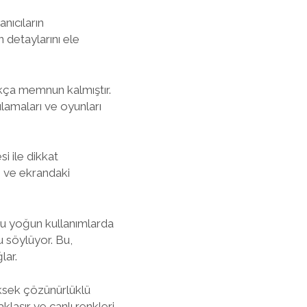
nıcıların
detaylarını ele
ukça memnun kalmıştır.
gulamaları ve oyunları
i ile dikkat
ni ve ekrandaki
oyu yoğun kullanımlarda
u söylüyor. Bu,
lar.
üksek çözünürlüklü
laşır ve canlı renkleri