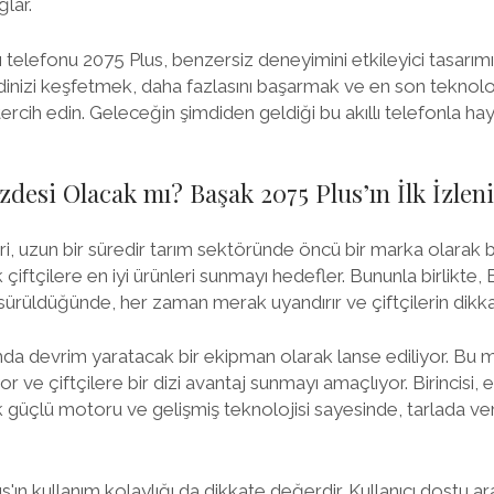
lar.
lı telefonu 2075 Plus, benzersiz deneyimini etkileyici tasarımıy
inizi keşfetmek, daha fazlasını başarmak ve en son teknoloj
tercih edin. Geleceğin şimdiden geldiği bu akıllı telefonla hay
zdesi Olacak mı? Başak 2075 Plus’ın İlk İzlen
 uzun bir süredir tarım sektöründe öncü bir marka olarak bili
k çiftçilere en iyi ürünleri sunmayı hedefler. Bununla birlikte,
 sürüldüğünde, her zaman merak uyandırır ve çiftçilerin dikka
da devrim yaratacak bir ekipman olarak lanse ediliyor. Bu ma
or ve çiftçilere bir dizi avantaj sunmayı amaçlıyor. Birincisi, e
 güçlü motoru ve gelişmiş teknolojisi sayesinde, tarlada verim
'ın kullanım kolaylığı da dikkate değerdir. Kullanıcı dostu a