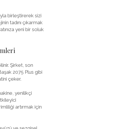
la birleştirerek sizi
inin tadını çıkarmak
atınıza yeni bir soluk
imleri
nir. Şirket, son
 Başak 2075 Plus gibi
tini çeker.
kine, yenilikçi
tkileyici
liliği artırmak için
rayüzü ve sezgisel