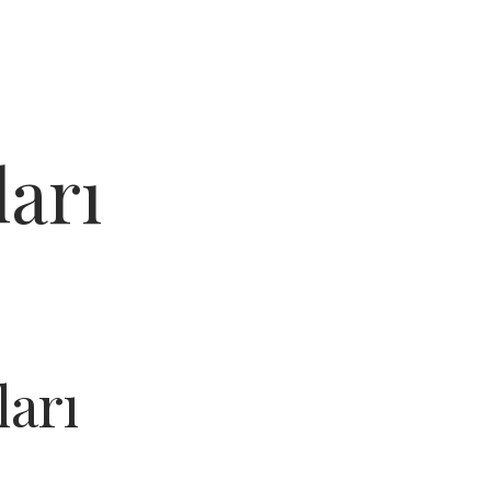
arı
ları