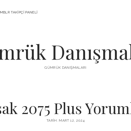
MBLR TAKIPÇI PANELI
mrük Danışmal
GÜMRÜK DANIŞMALARI
ak 2075 Plus Yorum
TARIH: MART 12, 2024