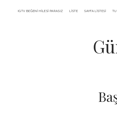
IGTV BEĞENI HILESI PARASIZ
LISTE
SAYFA LISTESI
TU
Gü
Baş