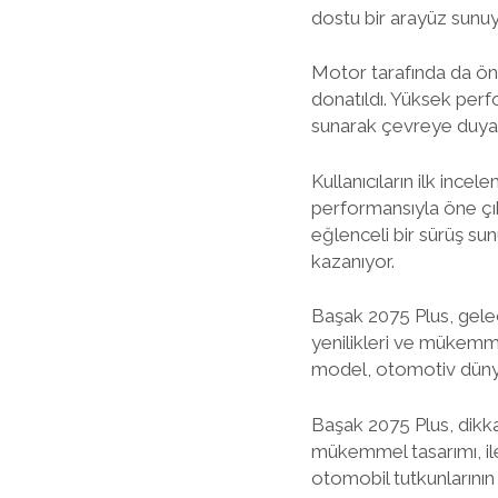
dostu bir arayüz sunuy
Motor tarafında da öne
donatıldı. Yüksek perf
sunarak çevreye duyarl
Kullanıcıların ilk inc
performansıyla öne çıkıy
eğlenceli bir sürüş sun
kazanıyor.
Başak 2075 Plus, gelec
yenilikleri ve mükemm
model, otomotiv dünya
Başak 2075 Plus, dikkat
mükemmel tasarımı, ile
otomobil tutkunlarını