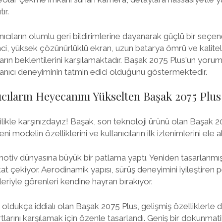
ır.
nıcıların olumlu geri bildirimlerine dayanarak güçlü bir seçe
emci, yüksek çözünürlüklü ekran, uzun batarya ömrü ve kalitel
cıların beklentilerini karşılamaktadır. Başak 2075 Plus'un yorum
anıcı deneyiminin tatmin edici olduğunu göstermektedir.
cıların Heyecanını Yükselten Başak 2075 Plus:
ilikle karşınızdayız! Başak, son teknoloji ürünü olan Başak 2
 modelin özelliklerini ve kullanıcıların ilk izlenimlerini ele a
tiv dünyasına büyük bir patlama yaptı. Yeniden tasarlanmış 
kkat çekiyor. Aerodinamik yapısı, sürüş deneyimini iyileştiren
eriyle görenleri kendine hayran bırakıyor.
 oldukça iddialı olan Başak 2075 Plus, gelişmiş özelliklerle 
larını karşılamak için özenle tasarlandı. Geniş bir dokunmatik