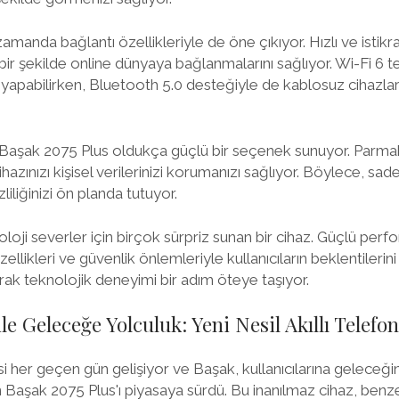
manda bağlantı özellikleriyle de öne çıkıyor. Hızlı ve istikrar
iz bir şekilde online dünyaya bağlanmalarını sağlıyor. Wi-Fi 6 
ı yapabilirken, Bluetooth 5.0 desteğiyle de kablosuz cihazlar
Başak 2075 Plus oldukça güçlü bir seçenek sunuyor. Parmak i
ihazınızı kişisel verilerinizi korumanızı sağlıyor. Böylece, sade
liliğinizi ön planda tutuyor.
loji severler için birçok sürpriz sunan bir cihaz. Güçlü perf
 özellikleri ve güvenlik önlemleriyle kullanıcıların beklentilerin
rak teknolojik deneyimi bir adım öteye taşıyor.
le Geleceğe Yolculuk: Yeni Nesil Akıllı Telef
jisi her geçen gün gelişiyor ve Başak, kullanıcılarına geleceğ
Başak 2075 Plus'ı piyasaya sürdü. Bu inanılmaz cihaz, benzer