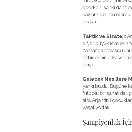
futbolcu değil, bir efsa
ederken, sanki dans ed
kazınmış bir an olarak
bıraktı.
Taktik ve Strateji:
Ar
diğer büyük isimlerin 
zamanda savaşçı ruhu t
birbirlerinin arkasında
biriydi.
Gelecek Nesillere M
yankı buldu. Bugüne k
futbolu bir sanat dalı g
aldı. Arjantinli çocuk
yaşatıyorlar.
Şampiyonluk İçin