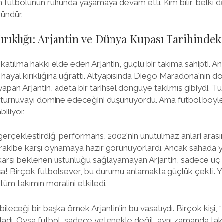
n futbolunun ruhunda yaşamaya devam etti. Kim bilir, belki 
kündür.
ırıklığı: Arjantin ve Dünya Kupası Tarihindek
atılma hakkı elde eden Arjantin, güçlü bir takıma sahipti. 
ını hayal kırıklığına uğrattı. Altyapısında Diego Maradona'nın
 yapan Arjantin, adeta bir tarihsel döngüye takılmış gibiydi. 
ne turnuvayı domine edeceğini düşünüyordu. Ama futbol böyle
biliyor.
 gerçekleştirdiği performans, 2002'nin unutulmaz anlari arası
r rakibe karşı oynamaya hazır görünüyorlardı. Ancak sahada ya
e karşı beklenen üstünlüğü sağlayamayan Arjantin, sadece ü
a! Birçok futbolsever, bu durumu anlamakta güçlük çekti. Yıld
tüm takımın moralini etkiledi.
bileceği bir başka örnek Arjantin'in bu vasatıydı. Birçok kişi
uladı. Oysa futbol, sadece yetenekle değil, aynı zamanda ta