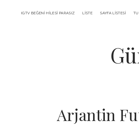
IGTV BEĞENI HILESI PARASIZ
LISTE
SAYFA LISTESI
TU
Gü
Arjantin Fu