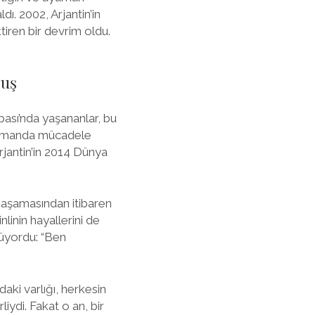
ldı. 2002, Arjantin’in
iren bir devrim oldu.
ruş
pası’nda yaşananlar, bu
 zamanda mücadele
rjantin’in 2014 Dünya
 aşamasından itibaren
nlinin hayallerini de
lüyordu: “Ben
aki varlığı, herkesin
iydi. Fakat o an, bir