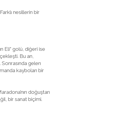
rklı nesillerin bir
 Eli” golü, diğeri ise
rçekleşti. Bu an,
ı. Sonrasında gelen
r ormanda kaybolan bir
. Maradona’nın doğuştan
, bir sanat biçimi.