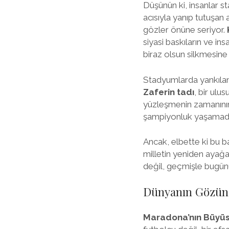
Düşünün ki, insanlar 
acısıyla yanıp tutuşan a
gözler önüne seriyor.
siyasi baskıların ve ins
biraz olsun silkmesine
Stadyumlarda yankılana
Zaferin tadı
, bir ul
yüzleşmenin zamanının g
şampiyonluk yaşamadı; 
Ancak, elbette ki bu ba
milletin yeniden ayağa
değil, geçmişle bugünün
Dünyanın Gözünd
Maradona’nın Büyüs