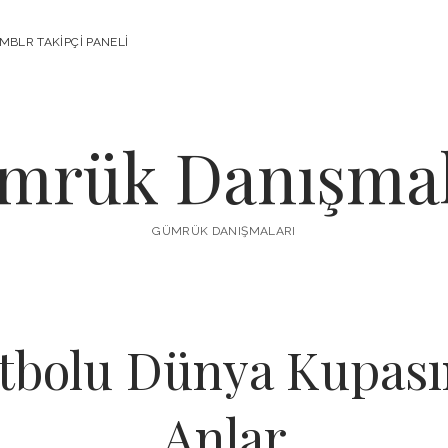
MBLR TAKIPÇI PANELI
mrük Danışmal
GÜMRÜK DANIŞMALARI
tbolu Dünya Kupası
Anlar