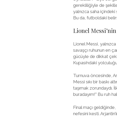
gerekliliğiyle de şekille
yalnızca saha içindeki
Bu da, futboldaki belir
Lionel Messi’nin
Lionel Messi, yalnızca
savaşçı ruhunun en ça
gücüyle de dikkat çeki
Kupası’ndaki yolculuğu,
Turnuva öncesinde, Arj
Messi sıkı bir baskı al
taşımak zorundaydı. İl
buradayım!” Bu ruh hal
Final maçı geldiğinde, 
nefesini kesti. Arjanti