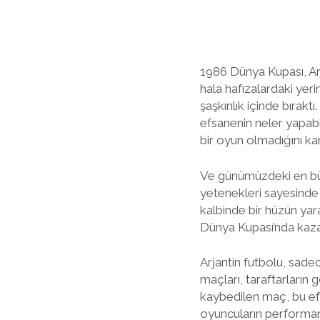
1986 Dünya Kupası, Arj
hala hafızalardaki yer
şaşkınlık içinde bırakt
efsanenin neler yapabi
bir oyun olmadığını kanı
Ve günümüzdeki en bü
yetenekleri sayesinde A
kalbinde bir hüzün yar
Dünya Kupası’nda kazand
Arjantin futbolu, sade
maçları, taraftarların g
kaybedilen maç, bu efsa
oyuncuların performan