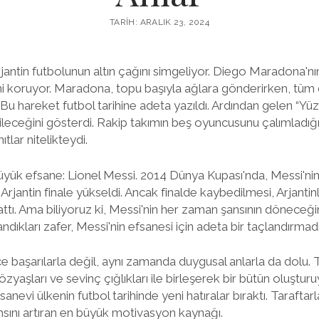
TARIH: ARALIK 23, 2024
antin futbolunun altın çağını simgeliyor. Diego Maradona'nın 
ini koruyor. Maradona, topu başıyla ağlara gönderirken, tüm
ı. Bu hareket futbol tarihine adeta yazıldı. Ardından gelen “Yüz
leceğini gösterdi. Rakip takımın beş oyuncusunu çalımladığ
tlar nitelikteydi.
yük efsane: Lionel Messi. 2014 Dünya Kupası'nda, Messi'n
rjantin finale yükseldi. Ancak finalde kaybedilmesi, Arjantinl
attı. Ama biliyoruz ki, Messi'nin her zaman şansının döneceği
ıkları zafer, Messi'nin efsanesi için adeta bir taçlandırmadı
ce başarılarla değil, aynı zamanda duygusal anlarla da dolu.
özyaşları ve sevinç çığlıkları ile birleşerek bir bütün oluşturu
nevi ülkenin futbol tarihinde yeni hatıralar bıraktı. Taraftar
sını artıran en büyük motivasyon kaynağı.