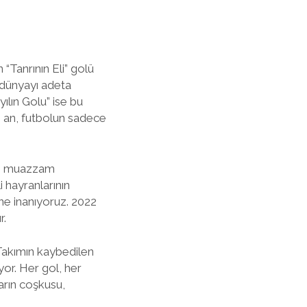
“Tanrının Eli” golü
 dünyayı adeta
yılın Golu” ise bu
ı an, futbolun sadece
in muazzam
i hayranlarının
ne inanıyoruz. 2022
r.
 Takımın kaybedilen
yor. Her gol, her
ların coşkusu,