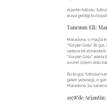
Arjantin futbolu, futbol
araya geldiği bu büyül
Tanrının Eli: Ma
Maradona, o maçta iki fa
“Yüzyılın Golu”. İlk go
sadece bir el hareketi
“Yüzyılın Golu”, adeta b
avcının özlem dolu bakı
Bu iki gol, futbolun k
gelen yeteneği, o gün 
Maradona, bu sanatı en
1978’de Arjantin