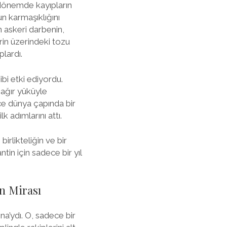
 dönemde kayıpların
un karmaşıklığını
askeri darbenin,
lerin üzerindeki tozu
lardı.
bi etki ediyordu.
ağır yüküyle
ece dünya çapında bir
 adımlarını attı.
irlikteliğin ve bir
in için sadece bir yıl
n Mirası
a’ydı. O, sadece bir