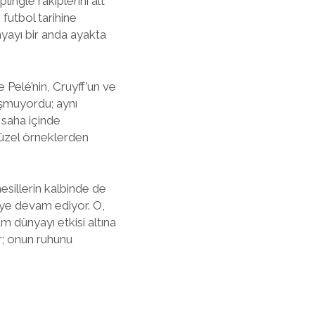
lingle rakiplerini alt
futbol tarihine
nyayı bir anda ayakta
e Pelé’nin, Cruyff’un ve
uşmuyordu; aynı
 saha içinde
 güzel örneklerden
esillerin kalbinde de
eye devam ediyor. O,
tüm dünyayı etkisi altına
r; onun ruhunu