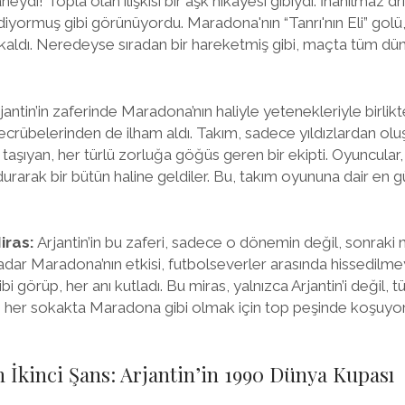
neydi! Topla olan ilişkisi bir aşk hikayesi gibiydi. İnanılmaz drip
iyormuş gibi görünüyordu. Maradona'nın “Tanrı'nın Eli” golü, 
 kaldı. Neredeyse sıradan bir hareketmiş gibi, maçta tüm dü
jantin’in zaferinde Maradona’nın haliyle yetenekleriyle birlikt
tecrübelerinden de ilham aldı. Takım, sadece yıldızlardan ol
aşıyan, her türlü zorluğa göğüs geren bir ekipti. Oyuncular,
 durarak bir bütün haline geldiler. Bu, takım oyununa dair en
iras:
Arjantin’in bu zaferi, sadece o dönemin değil, sonraki n
adar Maradona’nın etkisi, futbolseverler arasında hissedilm
ibi görüp, her anı kutladı. Bu miras, yalnızca Arjantin’i değil, 
lar, her sokakta Maradona gibi olmak için top peşinde koşuyo
 İkinci Şans: Arjantin’in 1990 Dünya Kupası