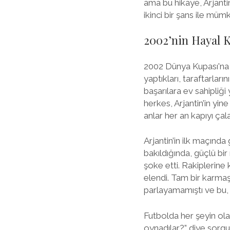
ama bu hikaye, Arjanti
ikinci bir şans ile müm
2002’nin Hayal K
2002 Dünya Kupası'na k
yaptıkları, taraftarlar
başarılara ev sahipliği
herkes, Arjantin’in yi
anlar her an kapıyı çala
Arjantin’in ilk maçında
bakıldığında, güçlü bi
şoke etti. Rakiplerin
elendi. Tam bir karmaş
parlayamamıştı ve bu, 
Futbolda her şeyin ola
oynadılar?” diye sorg