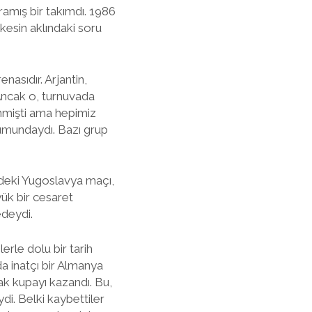
ramış bir takımdı. 1986
rkesin aklındaki soru
nasıdır. Arjantin,
Ancak o, turnuvada
enmişti ama hepimiz
rumundaydı. Bazı grup
aldeki Yugoslavya maçı,
üyük bir cesaret
edeydi.
erle dolu bir tarih
da inatçı bir Almanya
ak kupayı kazandı. Bu,
i. Belki kaybettiler