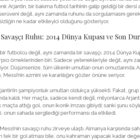
nir. Arjantin, bir bakıma futbol tarihinin galip geldiği bir dersi a
 serüveni değil, aynı zamanda ruhunu da sorgulamasını gerekt
sizliğin ne kadar etkileyici olduğunu gösteriyor.
 Savaşçı Ruhu: 2014 Dünya Kupası ve Son Du
 bir futbolcu değil, aynı zamanda bir savaşçı. 2014 Dünya Ku
rpıcı örneklerinden biri. Sadece yetenekleriyle değil, aynı
yor. Düşünsenize, tüm ülkenin umutları onun omuzlarında. A
 Messi’nin azmini ve kararlılığını gözler önüne seriyor.
antin’in şampiyonluk umutları oldukça yüksekti. Fakat, grup
tında kaldı. Her maçta, sadece kendi değil, milyonlarca Arjanti
k maçta attığı gol, onun ikonik imzası gibiydi; sanki şunu söy
i, onun sahada sergilediği performansı da etkiledi.
Messi’nin savaşçı ruhu zirveye ulaştı. Almanya karşısında sahd
n’in tek bir gol atması bile, onu kahraman yapacak kadar değerl