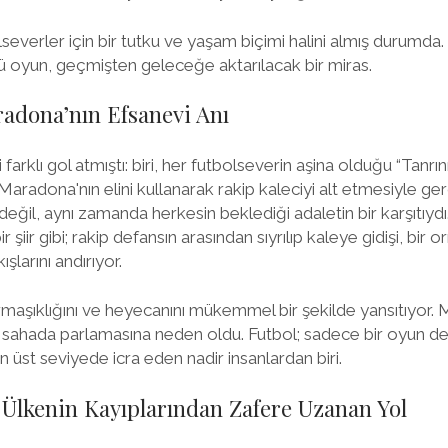
severler için bir tutku ve yaşam biçimi halini almış durumda. Fa
ü oyun, geçmişten geleceğe aktarılacak bir miras.
radona’nın Efsanevi Anı
rklı gol atmıştı: biri, her futbolseverin aşina olduğu “Tanrının
l, Maradona'nın elini kullanarak rakip kaleciyi alt etmesiyle ge
 değil, aynı zamanda herkesin beklediği adaletin bir karşıtıyd
ir şiir gibi; rakip defansın arasından sıyrılıp kaleye gidişi, bi
şlarını andırıyor.
armaşıklığını ve heyecanını mükemmel bir şekilde yansıtıyor
sahada parlamasına neden oldu. Futbol; sadece bir oyun değil
 üst seviyede icra eden nadir insanlardan biri.
: Ülkenin Kayıplarından Zafere Uzanan Yol