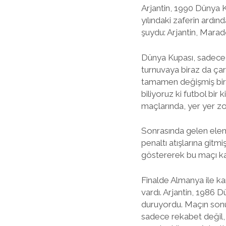
Arjantin, 1990 Dünya Ku
yılındaki zaferin ardın
şuydu: Arjantin, Marad
Dünya Kupası, sadece fu
turnuvaya biraz da çar
tamamen değişmiş bir f
biliyoruz ki futbol bi
maçlarında, yer yer zo
Sonrasında gelen eleme 
penaltı atışlarına gitmi
göstererek bu maçı ka
Finalde Almanya ile kar
vardı. Arjantin, 1986 D
duruyordu. Maçın sonun
sadece rekabet değil,