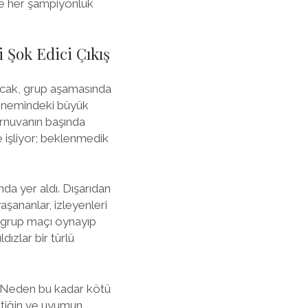
de her şampiyonluk
i Şok Edici Çıkış
Ancak, grup aşamasında
 dönemindeki büyük
Turnuvanın başında
 işliyor; beklenmedik
nda yer aldı. Dışarıdan
şananlar, izleyenleri
ç grup maçı oynayıp
ızlar bir türlü
, “Neden bu kadar kötü
ktiğin ve uyumun