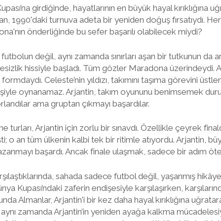
pası’na girdiğinde, hayatlarının en büyük hayal kırıklığına uğ
dan, 1990'daki turnuva adeta bir yeniden doğuş fırsatıydı. He
ona'nın önderliğinde bu sefer başarılı olabilecek miydi?
tbolun değil, aynı zamanda sınırları aşan bir tutkunun da are
esizlik hissiyle başladı. Tüm gözler Maradona üzerindeydi. 
ormdaydı. Celeste’nin yıldızı, takımını taşıma görevini üstl
r kişiyle oynanamaz. Arjantin, takım oyununu benimsemek du
rlandılar ama gruptan çıkmayı başardılar.
turları, Arjantin için zorlu bir sınavdı. Özellikle çeyrek fin
şti; o an tüm ülkenin kalbi tek bir ritimle atıyordu. Arjantin, b
zanmayı başardı. Ancak finale ulaşmak, sadece bir adım öt
şılaştıklarında, sahada sadece futbol değil, yaşanmış hikâyel
ünya Kupası’ndaki zaferin endişesiyle karşılaşırken, karşıların
da Almanlar, Arjantin'i bir kez daha hayal kırıklığına uğratar
 aynı zamanda Arjantin’in yeniden ayağa kalkma mücadelesiyd