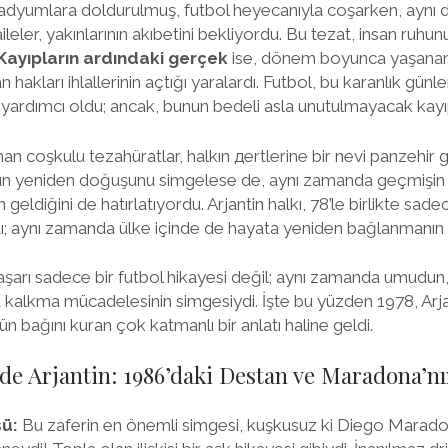
stadyumlara doldurulmuş, futbol heyecanıyla coşarken, aynı
ileler, yakınlarının akıbetini bekliyordu. Bu tezat, insan ruhun
Kayıpların ardındaki gerçek
ise, dönem boyunca yaşanan 
an hakları ihlallerinin açtığı yaralardı. Futbol, bu karanlık gün
 yardımcı oldu; ancak, bunun bedeli asla unutulmayacak kayıp
n coşkulu tezahüratlar, halkın дertlerine bir nevi panzehir gi
usun yeniden doğuşunu simgelese de, aynı zamanda geçmişin 
eldiğini de hatırlatıyordu. Arjantin halkı, 78’le birlikte sad
aynı zamanda ülke içinde de hayata yeniden bağlanmanın ilk
şarı sadece bir futbol hikayesi değil; aynı zamanda umudun, b
 kalkma mücadelesinin simgesiydi. İşte bu yüzden 1978, Arjant
 bağını kuran çok katmanlı bir anlatı haline geldi.
e Arjantin: 1986’daki Destan ve Maradona’nı
ü:
Bu zaferin en önemli simgesi, kuşkusuz ki Diego Maradon