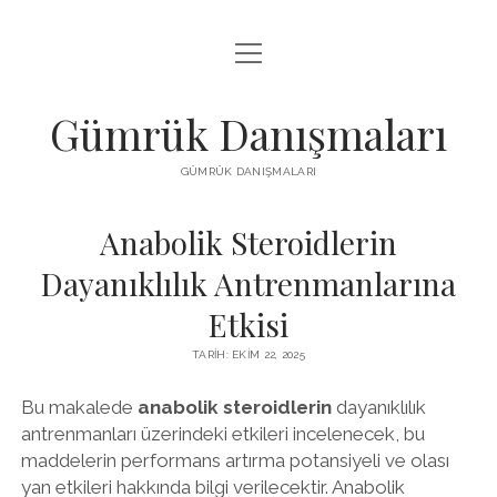
menüyü
IGTV BEĞENI HILESI PARASIZ
aç
LISTE
Gümrük Danışmaları
SAYFA LISTESI
GÜMRÜK DANIŞMALARI
TUMBLR TAKIPÇI PANELI
Anabolik Steroidlerin
Dayanıklılık Antrenmanlarına
Etkisi
TARIH: EKIM 22, 2025
Bu makalede
anabolik steroidlerin
dayanıklılık
antrenmanları üzerindeki etkileri incelenecek, bu
maddelerin performans artırma potansiyeli ve olası
yan etkileri hakkında bilgi verilecektir. Anabolik